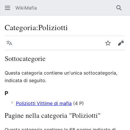
WikiMafia
Rice
Categoria
:
Poliziotti
Lingua
Segui
Visu
Sottocategorie
Questa categoria contiene un'unica sottocategoria,
indicata di seguito.
P
Poliziotti Vittime di mafia
(4 P)
Pagine nella categoria "Poliziotti"
Questa categoria contiene le 68 pagine indicate di