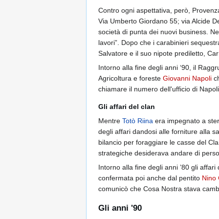
Contro ogni aspettativa, però, Provenzano 
Via Umberto Giordano 55; via Alcide De
società di punta dei nuovi business. Ne
lavori”. Dopo che i carabinieri sequestr
Salvatore e il suo nipote prediletto, Ca
Intorno alla fine degli anni ‘90, il Ra
Agricoltura e foreste
Giovanni Napoli
ch
chiamare il numero dell'ufficio di Napo
Gli affari del clan
Mentre
Totò Riina
era impegnato a sterm
degli affari dandosi alle forniture alla 
bilancio per foraggiare le casse del Cla
strategiche desiderava andare di perso
Intorno alla fine degli anni ’80 gli aff
confermata poi anche dal pentito
Nino 
comunicò che Cosa Nostra stava cambian
Gli anni '90