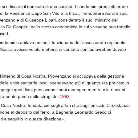
rsi o fissare il domicilio di una società. I condomini prediletti erano
d, la Residence Capo San Vito e la Im.a., Immobiliare Aurora spa,
venzano e di Giuseppe Lipari, considerato il suo “ministro dei
n via De Gasperi, nello stesso condominio in cui vivevano suo fratello
isud.
condominio abitava anche il funzionario dell’assessorato regionale
Nostra avesse voluto mettersi in contatto con lui, avrebbe dovuto
all'interno di Cosa Nostra, Provenzano si occupava della gestione
 delle unità sanitarie locali spendevano più di quanto era previsto in
i impegni quotidiani pensavano i suoi manager, mentre alle riunioni
eramente prima delle stragi del
1992
.
i Cosa Nostra, fondata più sugli affari che sugli omicidi. Circostanza
unione al deposito del ferro, a Bagheria Leonardo Greco ci
i a seguirlo in questa direzione».