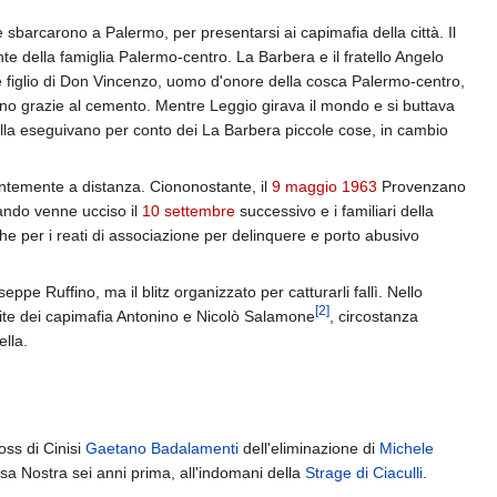
 e sbarcarono a Palermo, per presentarsi ai capimafia della città. Il
te della famiglia Palermo-centro. La Barbera e il fratello Angelo
e figlio di Don Vincenzo, uomo d'onore della cosca Palermo-centro,
avano grazie al cemento. Mentre Leggio girava il mondo e si buttava
la eseguivano per conto dei La Barbera piccole cose, in cambio
entemente a distanza. Ciononostante, il
9 maggio
1963
Provenzano
uando venne ucciso il
10 settembre
successivo e i familiari della
che per i reati di associazione per delinquere e porto abusivo
e Ruffino, ma il blitz organizzato per catturarli fallì. Nello
[
2
]
ite dei capimafia Antonino e Nicolò Salamone
, circostanza
ella.
oss di Cinisi
Gaetano Badalamenti
dell'eliminazione di
Michele
sa Nostra sei anni prima, all'indomani della
Strage di Ciaculli
.