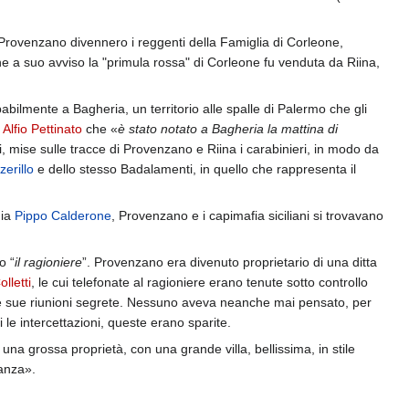
Provenzano divennero i reggenti della Famiglia di Corleone,
he a suo avviso la "primula rossa" di Corleone fu venduta da Riina,
abilmente a Bagheria, un territorio alle spalle di Palermo che gli
i
Alfio Pettinato
che «
è stato notato a Bagheria la mattina di
si, mise sulle tracce di Provenzano e Riina i carabinieri, in modo da
zerillo
e dello stesso Badalamenti, in quello che rappresenta il
nia
Pippo Calderone
, Provenzano e i capimafia siciliani si trovavano
o “
il ragioniere
”. Provenzano era divenuto proprietario di una ditta
lletti
, le cui telefonate al ragioniere erano tenute sotto controllo
r le sue riunioni segrete. Nessuno aveva neanche mai pensato, per
 le intercettazioni, queste erano sparite.
na grossa proprietà, con una grande villa, bellissima, in stile
lanza».