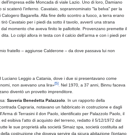
ci dell'impresa edile Moncada di viale Lazio. Uno di loro, Damiano
 si scatenò l'inferno. Cavataio, soprannominato "la belva" per la
di Calogero Bagarella. Alla fine dello scontro a fuoco, a terra erano
irò Cavataio per i piedi da sotto il tavolo, avvertì una strana
i, dal momento che aveva finito le pallottole. Provenzano premette il
dita. Lo colpì allora in testa con il calcio dell’arma e con i piedi per
mio fratello – aggiunse Calderone – da dove passava lui non
 il Luciano Leggio a Catania, dove i due si presentavano come
[
5
]
i nomi, non avevano una lira»
. Nel 1970, a 37 anni, Binnu faceva
zano diventò un provetto imprenditore.
osa:
Saveria Benedetta Palazzolo
. In un rapporto della
la contrada Capraria, notavano un fabbricato in costruzione e dagli
Arma di Terrasini il don Paolo, identificato per Palazzolo Paolo, il
d esibiva l'atto di acquisto del terreno, redatto il 5/12/1972 dal
te le sue proprietà alla società Simaiz spa, società costituita ad
della costruzione che doveva servire da sicura abitazione (lontano