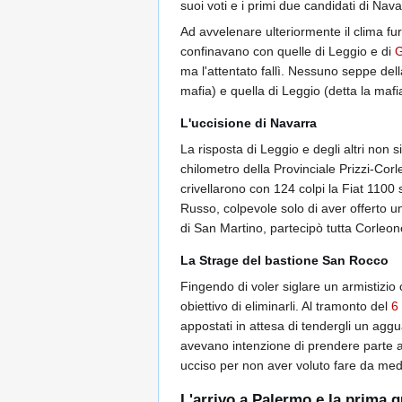
suoi voti e i primi due candidati di Nava
Ad avvelenare ulteriormente il clima fur
confinavano con quelle di Leggio e di
G
ma l'attentato fallì. Nessuno seppe del
mafia) e quella di Leggio (detta la mafi
L'uccisione di Navarra
La risposta di Leggio e degli altri non s
chilometro della Provinciale Prizzi-Corl
crivellarono con 124 colpi la Fiat 1100
Russo, colpevole solo di aver offerto un
di San Martino, partecipò tutta Corleon
La Strage del bastione San Rocco
Fingendo di voler siglare un armistizio
obiettivo di eliminarli. Al tramonto del
6
appostati in attesa di tendergli un aggu
avevano intenzione di prendere parte al
ucciso per non aver voluto fare da media
L'arrivo a Palermo e la prima g