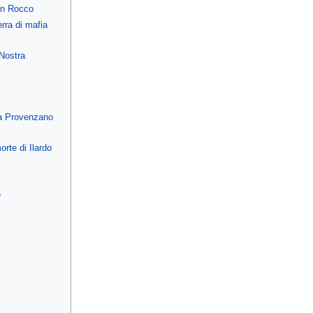
an Rocco
rra di mafia
 Nostra
'era Provenzano
rte di Ilardo
e