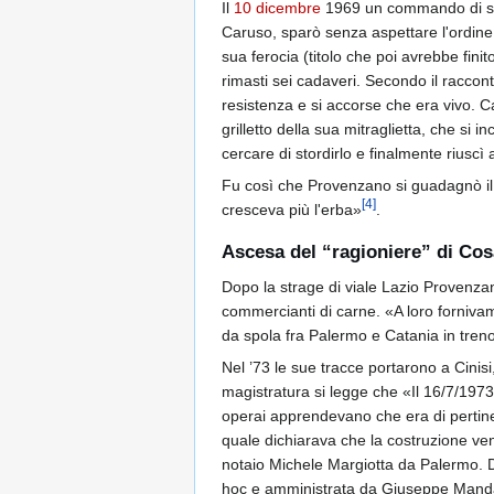
Il
10 dicembre
1969 un commando di sei k
Caruso, sparò senza aspettare l'ordine 
sua ferocia (titolo che poi avrebbe finit
rimasti sei cadaveri. Secondo il raccon
resistenza e si accorse che era vivo. Ca
grilletto della sua mitraglietta, che si i
cercare di stordirlo e finalmente riuscì 
Fu così che Provenzano si guadagnò i
[
4
]
cresceva più l'erba»
.
Ascesa del “ragioniere” di Co
Dopo la strage di viale Lazio Provenza
commercianti di carne. «A loro fornivam
da spola fra Palermo e Catania in tren
Nel ’73 le sue tracce portarono a Cinis
magistratura si legge che «Il 16/7/1973 
operai apprendevano che era di pertinenz
quale dichiarava che la costruzione veni
notaio Michele Margiotta da Palermo. Do
hoc e amministrata da Giuseppe Mandala