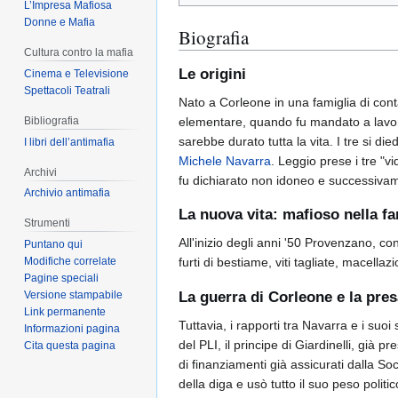
L’Impresa Mafiosa
Donne e Mafia
Biografia
Cultura contro la mafia
Le origini
Cinema e Televisione
Spettacoli Teatrali
Nato a Corleone in una famiglia di conta
Bibliografia
elementare, quando fu mandato a lavo
sarebbe durato tutta la vita. I tre si di
I libri dell’antimafia
Michele Navarra
. Leggio prese i tre "v
Archivi
fu dichiarato non idoneo e successiva
Archivio antimafia
La nuova vita: mafioso nella fa
Strumenti
All'inizio degli anni '50 Provenzano, con
Puntano qui
Modifiche correlate
furti di bestiame, viti tagliate, macella
Pagine speciali
La guerra di Corleone e la pres
Versione stampabile
Link permanente
Tuttavia, i rapporti tra Navarra e i su
Informazioni pagina
del PLI, il principe di Giardinelli, già
Cita questa pagina
di finanziamenti già assicurati dalla So
della diga e usò tutto il suo peso politi