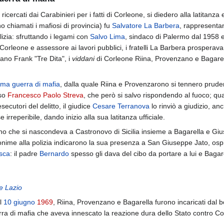
cercati dai Carabinieri per i fatti di Corleone, si diedero alla latitanza
o chiamati i mafiosi di provincia) fu
Salvatore La Barbera
, rappresentan
ilizia: sfruttando i legami con
Salvo Lima
, sindaco di Palermo dal 1958 
di Corleone e assessore ai lavori pubblici, i fratelli La Barbera prosper
cano Frank "Tre Dita", i
viddani
di Corleone Riina, Provenzano e Bagarel
rima guerra di mafia
, dalla quale Riina e Provenzarono si tennero prud
oso
Francesco Paolo Streva
, che però si salvo rispondendo al fuoco; q
esecutori del delitto, il giudice
Cesare Terranova
lo rinviò a giudizio, an
irreperibile, dando inizio alla sua latitanza ufficiale.
o che si nascondeva a Castronovo di Sicilia insieme a Bagarella e Giusepp
nime alla polizia indicarono la sua presenza a San Giuseppe Jato, osp
sca
: il padre
Bernardo
spesso gli dava del cibo da portare a lui e Bagar
le Lazio
il
10 giugno
1969
, Riina, Provenzano e Bagarella furono incaricati dal b
erra di mafia che aveva innescato la reazione dura dello Stato contro Co