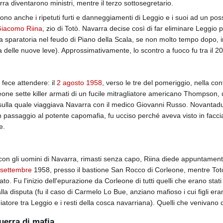
rra diventarono ministri, mentre il terzo sottosegretario.
ono anche i ripetuti furti e danneggiamenti di Leggio e i suoi ad un possi
iacomo Riina
, zio di Totò. Navarra decise così di far eliminare Leggio 
la sparatoria nel feudo di Piano della Scala, se non molto tempo dopo, 
a delle nuove leve). Approssimativamente, lo scontro a fuoco fu tra il 20
i fece attendere: il
2 agosto
1958
, verso le tre del pomeriggio, nella co
eone sette killer armati di un fucile mitragliatore americano Thompson, 
 sulla quale viaggiava Navarra con il medico Giovanni Russo. Novantadue
 passaggio al potente capomafia, fu ucciso perché aveva visto in faccia g
e.
 con gli uomini di Navarra, rimasti senza capo, Riina diede appuntamento
 settembre
1958, presso il bastione San Rocco di Corleone, mentre Totò
ato. Fu l'inizio dell'epurazione da Corleone di tutti quelli che erano sta
la disputa (fu il caso di Carmelo Lo Bue, anziano mafioso i cui figli er
tore tra Leggio e i resti della cosca navarriana). Quelli che venivano co
uerra di mafia