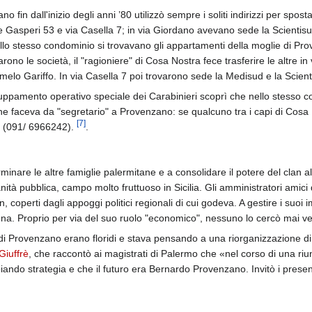
fin dall'inizio degli anni ’80 utilizzò sempre i soliti indirizzi per sposta
 Gasperi 53 e via Casella 7; in via Giordano avevano sede la Scientisu
llo stesso condominio si trovavano gli appartamenti della moglie di Pro
arono le società, il "ragioniere" di Cosa Nostra fece trasferire le altre i
rmelo Gariffo. In via Casella 7 poi trovarono sede la Medisud e la Scient
ggruppamento operativo speciale dei Carabinieri scoprì che nello stesso 
e faceva da "segretario" a Provenzano: se qualcuno tra i capi di Cosa 
[
7
]
li (091/ 6966242).
.
inare le altre famiglie palermitane e a consolidare il potere del clan 
sanità pubblica, campo molto fruttuoso in Sicilia. Gli amministratori amici
n, coperti dagli appoggi politici regionali di cui godeva. A gestire i suo
na. Proprio per via del suo ruolo "economico", nessuno lo cercò mai v
ari di Provenzano erano floridi e stava pensando a una riorganizzazione d
Giuffrè
, che raccontò ai magistrati di Palermo che «nel corso di una ri
do strategia e che il futuro era Bernardo Provenzano. Invitò i present