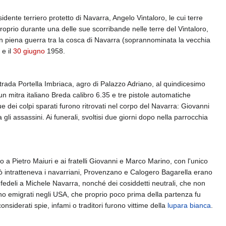
dente terriero protetto di Navarra, Angelo Vintaloro, le cui terre
proprio durante una delle sue scorribande nelle terre del Vintaloro,
in piena guerra tra la cosca di Navarra (soprannominata la vecchia
 e il
30 giugno
1958.
ntrada Portella Imbriaca, agro di Palazzo Adriano, al quindicesimo
un mitra italiano Breda calibro 6.35 e tre pistole automatiche
 dei colpi sparati furono ritrovati nel corpo del Navarra: Giovanni
li assassini. Ai funerali, svoltisi due giorni dopo nella parrocchia
 a Pietro Maiuri e ai fratelli Giovanni e Marco Marino, con l'unico
 intratteneva i navarriani, Provenzano e Calogero Bagarella erano
ti fedeli a Michele Navarra, nonché dei cosiddetti neutrali, che non
ano emigrati negli USA, che proprio poco prima della partenza fu
nsiderati spie, infami o traditori furono vittime della
lupara bianca
.