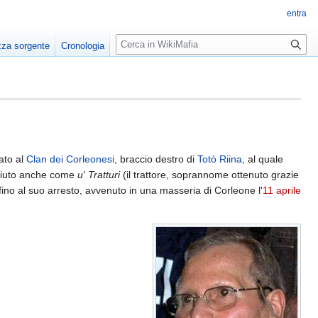
entra
R
zza sorgente
Cronologia
i
c
e
r
c
a
iato al
Clan dei Corleonesi
, braccio destro di
Totò Riina
, al quale
iuto anche come
u' Tratturi
(il trattore, soprannome ottenuto grazie
fino al suo arresto, avvenuto in una masseria di Corleone l'
11 aprile