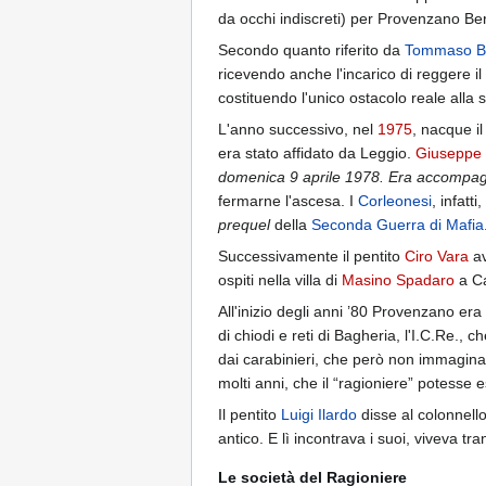
da occhi indiscreti) per Provenzano B
Secondo quanto riferito da
Tommaso B
ricevendo anche l'incarico di reggere i
costituendo l'unico ostacolo reale alla 
L'anno successivo, nel
1975
, nacque il
era stato affidato da Leggio.
Giuseppe D
domenica 9 aprile 1978. Era accompa
fermarne l'ascesa. I
Corleonesi
, infatt
prequel
della
Seconda Guerra di Mafia
Successivamente il pentito
Ciro Vara
av
ospiti nella villa di
Masino Spadaro
a Ca
All'inizio degli anni ’80 Provenzano era 
di chiodi e reti di Bagheria, l'I.C.Re.
dai carabinieri, che però non immaginav
molti anni, che il “ragioniere” potesse 
Il pentito
Luigi Ilardo
disse al colonnello
antico. E lì incontrava i suoi, viveva t
Le società del Ragioniere