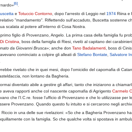
[
6
]
ernardo»
.
uscetta
e
Totuccio Contorno
, dopo l'arresto di Leggio nel
1974
Riina e 
l relativo "mandamento". Riflettendo sull'accaduto, Buscetta sostenne c
sua scalata al potere all'interno di Cosa Nostra.
 primo figlio di Provenzano, Angelo. La prima casa della famiglia fu prob
i Cristina
, boss della famiglia di Riesi, rivelò al capitano dei carabinier
gnato da Giovanni Brusca
»; anche don
Tano Badalamenti
, boss di Cini
i, avevano cominciato a colpire gli alleati di
Stefano Bontate
,
Salvatore In
.
rebbe rivelato che in quei mesi, dopo l'omicidio del capomafia di Cata
steldaccia, non lontano da Bagheria.
ormai diventato abile a gestire gli affari, tanto che iniziarono a chiamarl
, che aveva rapporti anche col nascente capomafia di Agrigento
Carmelo Co
ano che l’I.C.re. fosse l’ufficio di Provenzano e che lo utilizzasse pe
essere Provenzano. Quando questo fu intuito e si cercarono negli archivi
 Riccio in una delle sue rivelazioni: «So che a Bagheria Provenzano ha u
ranquillamente con la famiglia. So che qualche volta si spostava in ambu