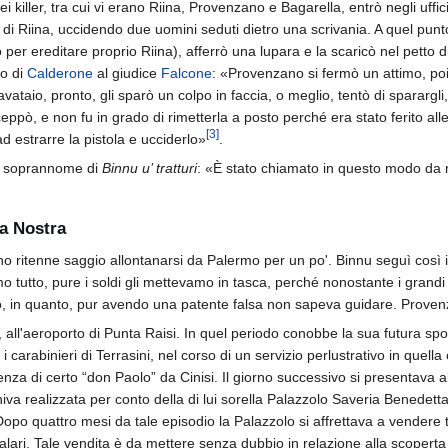
iller, tra cui vi erano Riina, Provenzano e Bagarella, entrò negli uffi
di Riina, uccidendo due uomini seduti dietro una scrivania. A quel punto
o per ereditare proprio Riina), afferrò una lupara e la scaricò nel petto 
to di
Calderone
al giudice
Falcone
: «Provenzano si fermò un attimo, poi t
vataio, pronto, gli sparò un colpo in faccia, o meglio, tentò di sparargl
nceppò, e non fu in grado di rimetterla a posto perché era stato ferito alle 
[
3
]
ad estrarre la pistola e ucciderlo»
.
l soprannome di
Binnu u’ tratturi
: «È stato chiamato in questo modo da 
sa Nostra
no ritenne saggio allontanarsi da Palermo per un po'. Binnu seguì così
o tutto, pure i soldi gli mettevamo in tasca, perché nonostante i grand
o, in quanto, pur avendo una patente falsa non sapeva guidare. Proven
i, all'aeroporto di Punta Raisi. In quel periodo conobbe la sua futura sp
i carabinieri di Terrasini, nel corso di un servizio perlustrativo in quel
a di certo “don Paolo” da Cinisi. Il giorno successivo si presentava all'
va realizzata per conto della di lui sorella Palazzolo Saveria Benedetta e
po quattro mesi da tale episodio la Palazzolo si affrettava a vendere tut
ri. Tale vendita è da mettere senza dubbio in relazione alla scoperta 