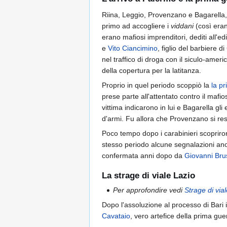
Riina, Leggio, Provenzano e Bagarella, ri
primo ad accogliere i
viddani
(così eran
erano mafiosi imprenditori, dediti all'ed
e
Vito Ciancimino
, figlio del barbiere 
nel traffico di droga con il siculo-ameri
della copertura per la latitanza.
Proprio in quel periodo scoppiò la
la p
prese parte all'attentato contro il mafi
vittima indicarono in lui e Bagarella gli 
d'armi. Fu allora che Provenzano si rese 
Poco tempo dopo i carabinieri scopriron
stesso periodo alcune segnalazioni ano
confermata anni dopo da
Giovanni Bru
La strage di viale Lazio
Per approfondire vedi
Strage di via
Dopo l'assoluzione al processo di Bari 
Cavataio
, vero artefice della prima gu