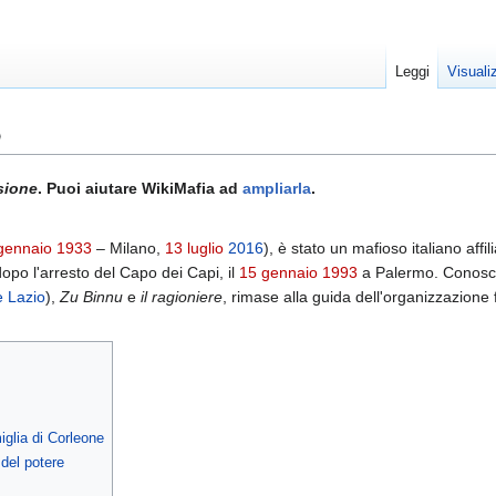
Leggi
Visuali
o
sione
. Puoi aiutare WikiMafia ad
ampliarla
.
gennaio
1933
– Milano,
13 luglio
2016
), è stato un mafioso italiano affil
opo l'arresto del Capo dei Capi, il
15 gennaio
1993
a Palermo. Conosc
e Lazio
),
Zu Binnu
e
il ragioniere
, rimase alla guida dell'organizzazione 
iglia di Corleone
 del potere