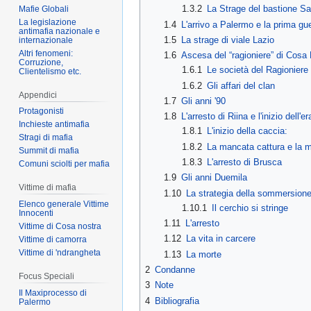
1.3.2
La Strage del bastione S
Mafie Globali
La legislazione
1.4
L'arrivo a Palermo e la prima gue
antimafia nazionale e
1.5
La strage di viale Lazio
internazionale
Altri fenomeni:
1.6
Ascesa del “ragioniere” di Cosa
Corruzione,
1.6.1
Le società del Ragioniere
Clientelismo etc.
1.6.2
Gli affari del clan
Appendici
1.7
Gli anni '90
Protagonisti
1.8
L'arresto di Riina e l'inizio dell
Inchieste antimafia
1.8.1
L'inizio della caccia:
Stragi di mafia
1.8.2
La mancata cattura e la mo
Summit di mafia
1.8.3
L'arresto di Brusca
Comuni sciolti per mafia
1.9
Gli anni Duemila
Vittime di mafia
1.10
La strategia della sommersion
Elenco generale Vittime
1.10.1
Il cerchio si stringe
Innocenti
1.11
L'arresto
Vittime di Cosa nostra
1.12
La vita in carcere
Vittime di camorra
Vittime di 'ndrangheta
1.13
La morte
2
Condanne
Focus Speciali
3
Note
Il Maxiprocesso di
4
Bibliografia
Palermo