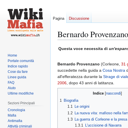
Pagina
Discussione
Bernardo Provenzan
Vai
Vai
Questa voce necessita di
un'espan
alla
alla
Home
navigazione
ricerca
Portale comunità
Bernardo Provenzano
(Corleone,
31 
Indice rapido
succedette nella guida a
Cosa Nostra
d
Cose da fare
all'efferatezza durante la
Strage di vial
Linee guida
FAQ
2006
, dopo 43 anni di latitanza.
Aiuto
Indice
Ultime modifiche
1
Biografia
Sezioni Principali
1.1
Le origini
Cronologia
1.2
La nuova vita: mafioso nella fam
Mafia
1.3
La guerra di Corleone e la presa
Antimafia
1.3.1
L'uccisione di Navarra
Attività criminali