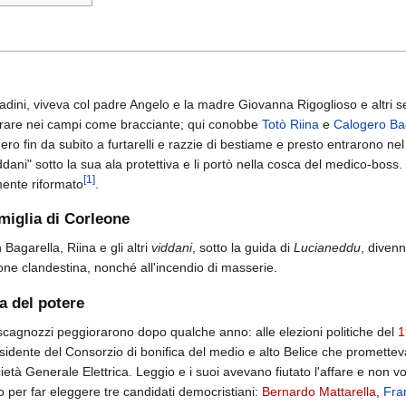
dini, viveva col padre Angelo e la madre Giovanna Rigoglioso e altri sei 
rare nei campi come bracciante; qui conobbe
Totò Riina
e
Calogero Ba
edero fin da subito a furtarelli e razzie di bestiame e presto entrarono nel
iddani" sotto la sua ala protettiva e li portò nella cosca del medico-boss
[
1
]
mente riformato
.
miglia di Corleone
 Bagarella, Riina e gli altri
viddani
, sotto la guida di
Lucianeddu
, divenn
zione clandestina, nonché all'incendio di masserie.
a del potere
oi scagnozzi peggiorarono dopo qualche anno: alle elezioni politiche del
1
 presidente del Consorzio di bonifica del medio e alto Belice che promette
cietà Generale Elettrica. Leggio e i suoi avevano fiutato l'affare e non 
co per far eleggere tre candidati democristiani:
Bernardo Mattarella
,
Fra