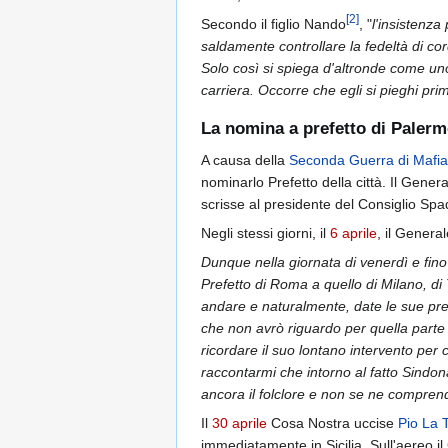
[
2
]
Secondo il figlio Nando
, "
l'insistenza
saldamente controllare la fedeltà di cor
Solo così si spiega d'altronde come uno
carriera. Occorre che egli si pieghi pr
La nomina a prefetto di Paler
A causa della
Seconda Guerra di Mafia
nominarlo Prefetto della città. Il Genera
scrisse al presidente del Consiglio Spad
Negli stessi giorni, il
6 aprile
, il Genera
Dunque nella giornata di venerdì e fino
Prefetto di Roma a quello di Milano, di 
andare e naturalmente, date le sue prese
che non avrò riguardo per quella parte
ricordare il suo lontano intervento per c
raccontarmi che intorno al fatto Sindona
ancora il folclore e non se ne compren
Il
30 aprile
Cosa Nostra uccise
Pio La 
immediatamente in Sicilia. Sull'aereo il 