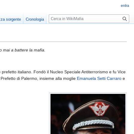
entra
R
zza sorgente
Cronologia
i
c
e
r
c
o mai a battere la mafia.
a
 prefetto italiano. Fondò il Nucleo Speciale Antiterrorismo e fu Vice
Prefetto di Palermo, insieme alla moglie
Emanuela Setti Carraro
e