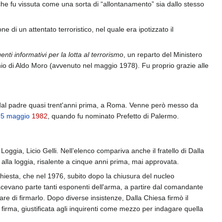
he fu vissuta come una sorta di “allontanamento” sia dallo stesso
 di un attentato terroristico, nel quale era ipotizzato il
nti informativi per la lotta al terrorismo
, un reparto del Ministero
inio di Aldo Moro (avvenuto nel maggio 1978). Fu proprio grazie alle
dal padre quasi trent'anni prima, a Roma. Venne però messo da
l
5 maggio
1982
, quando fu nominato Prefetto di Palermo.
 Loggia, Licio Gelli. Nell’elenco compariva anche il fratello di Dalla
lla loggia, risalente a cinque anni prima, mai approvata.
nchiesta, che nel 1976, subito dopo la chiusura del nucleo
 facevano parte tanti esponenti dell'arma, a partire dal comandante
are di firmarlo. Dopo diverse insistenze, Dalla Chiesa firmò il
 firma, giustificata agli inquirenti come mezzo per indagare quella