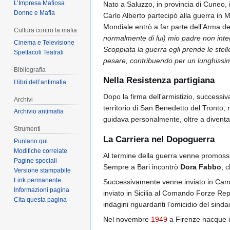
L’Impresa Mafiosa
Nato a Saluzzo, in provincia di Cuneo,
Donne e Mafia
Carlo Alberto partecipò alla guerra in 
Mondiale entrò a far parte dell’Arma de
Cultura contro la mafia
normalmente di lui) mio padre non inten
Cinema e Televisione
Scoppiata la guerra egli prende le stell
Spettacoli Teatrali
pesare, contribuendo per un lunghissimo 
Bibliografia
Nella Resistenza partigiana
I libri dell’antimafia
Dopo la firma dell'armistizio, successi
Archivi
territorio di San Benedetto del Tronto,
Archivio antimafia
guidava personalmente, oltre a diventar
Strumenti
La Carriera nel Dopoguerra
Puntano qui
Modifiche correlate
Al termine della guerra venne promosso
Pagine speciali
Sempre a Bari incontrò
Dora Fabbo
, 
Versione stampabile
Link permanente
Successivamente venne inviato in Campa
Informazioni pagina
inviato in Sicilia al Comando Forze R
Cita questa pagina
indagini riguardanti l’omicidio del sinda
Nel novembre
1949
a Firenze nacque il