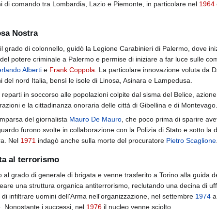
chi di comando tra Lombardia, Lazio e Piemonte, in particolare nel
1964
Cosa Nostra
n il grado di colonnello, guidò la Legione Carabinieri di Palermo, dove in
a del potere criminale a Palermo e permise di iniziare a far luce sulle co
rlando Alberti
e
Frank Coppola
. La particolare innovazione voluta da Da
i del nord Italia, bensì le isole di Linosa, Asinara e Lampedusa.
reparti in soccorso alle popolazioni colpite dal sisma del Belice, azione
razioni e la cittadinanza onoraria delle città di Gibellina e di Montevago
omparsa del giornalista
Mauro De Mauro
, che poco prima di sparire ave
guardo furono svolte in collaborazione con la Polizia di Stato e sotto la 
ra. Nel
1971
indagò anche sulla morte del procuratore
Pietro Scaglione
tta al terrorismo
l grado di generale di brigata e venne trasferito a Torino alla guida
reare una struttura organica antiterrorismo, reclutando una decina di uffi
a di infiltrare uomini dell'Arma nell'organizzazione, nel settembre
1974
a 
e. Nonostante i successi, nel
1976
il nucleo venne sciolto.