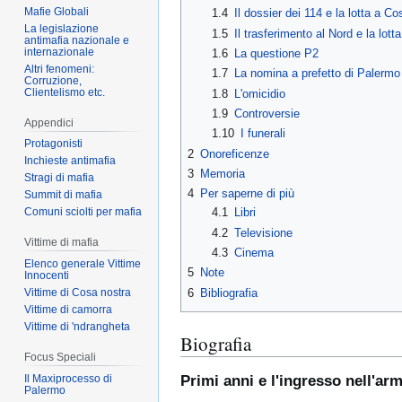
Mafie Globali
1.4
Il dossier dei 114 e la lotta a C
La legislazione
1.5
Il trasferimento al Nord e la lotta
antimafia nazionale e
internazionale
1.6
La questione P2
Altri fenomeni:
1.7
La nomina a prefetto di Palermo
Corruzione,
Clientelismo etc.
1.8
L'omicidio
1.9
Controversie
Appendici
1.10
I funerali
Protagonisti
2
Onoreficenze
Inchieste antimafia
3
Memoria
Stragi di mafia
4
Per saperne di più
Summit di mafia
4.1
Libri
Comuni sciolti per mafia
4.2
Televisione
Vittime di mafia
4.3
Cinema
Elenco generale Vittime
5
Note
Innocenti
6
Bibliografia
Vittime di Cosa nostra
Vittime di camorra
Vittime di 'ndrangheta
Biografia
Focus Speciali
Il Maxiprocesso di
Primi anni e l'ingresso nell'ar
Palermo