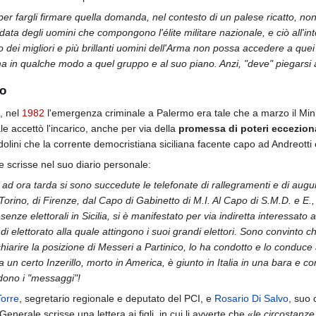
 per fargli firmare quella domanda, nel contesto di un palese ricatto, non 
data degli uomini che compongono l'élite militare nazionale, e ciò all'in
 dei migliori e più brillanti uomini dell'Arma non possa accedere a que
ima in qualche modo a quel gruppo e al suo piano. Anzi, "deve" piegarsi
mo
, nel
1982
l'emergenza criminale a Palermo era tale che a marzo il Min
le accettò l'incarico, anche per via della
promessa di poteri eccezion
olini che la corrente democristiana siciliana facente capo ad Andreotti 
le scrisse nel suo diario personale:
 ad ora tarda si sono succedute le telefonate di rallegramenti e di augur
Torino, di Firenze, dal Capo di Gabinetto di M.I. Al Capo di S.M.D. e E.,
nze elettorali in Sicilia, si è manifestato per via indiretta interessato
 di elettorato alla quale attingono i suoi grandi elettori. Sono convin
hiarire la posizione di Messeri a Partinico, lo ha condotto e lo conduce a
 un certo Inzerillo, morto in America, è giunto in Italia in una bara e c
dono i "messaggi"!
Torre
, segretario regionale e deputato del PCI, e
Rosario Di Salvo
, suo 
Generale scrisse una lettera ai figli, in cui li avverte che «
le circostanze