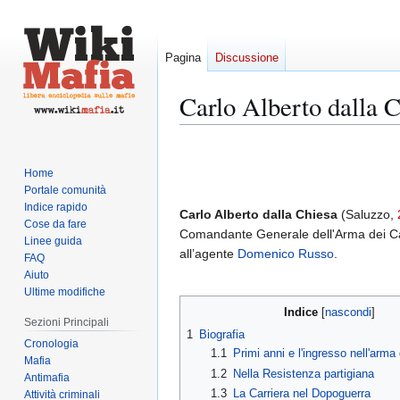
Pagina
Discussione
Carlo Alberto dalla 
Vai
Vai
alla
alla
Home
navigazione
ricerca
Portale comunità
Indice rapido
Carlo Alberto dalla Chiesa
(Saluzzo,
Cose da fare
Comandante Generale dell'Arma dei Ca
Linee guida
all’agente
Domenico Russo
.
FAQ
Aiuto
Ultime modifiche
Indice
Sezioni Principali
1
Biografia
Cronologia
1.1
Primi anni e l'ingresso nell'arma 
Mafia
1.2
Nella Resistenza partigiana
Antimafia
1.3
La Carriera nel Dopoguerra
Attività criminali