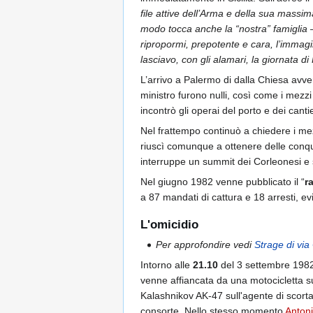
file attive dell’Arma e della sua massi
modo tocca anche la “nostra” famiglia –
ripropormi, prepotente e cara, l’immagi
lasciavo, con gli alamari, la giornata d
L’arrivo a Palermo di dalla Chiesa avve
ministro furono nulli, così come i mezzi 
incontrò gli operai del porto e dei canti
Nel frattempo continuò a chiedere i me
riuscì comunque a ottenere delle conqui
interruppe un summit dei Corleonesi e s
Nel giugno 1982 venne pubblicato il “
r
a 87 mandati di cattura e 18 arresti, e
L'omicidio
Per approfondire vedi
Strage di via
Intorno alle
21.10
del 3 settembre 1982 
venne affiancata da una motocicletta su
Kalashnikov AK-47 sull'agente di scorta,
consorte. Nello stesso momento
Anton