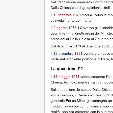
Nel
1977
venne nominato Coordinatore d
Dalla Chiesa che dagli opinionisti dell'
Il
19 febbraio
1978
morì a Torino la mogl
coinvolgimento del marito.
Il
9 agosto
1978 il Governo gli riconobb
degli Interni, ai diretti ordini del Ministr
pressioni di Dalla Chiesa al Governo che
Dal dicembre 1979 al dicembre 1981 c
Il
16 dicembre
1981
venne promosso all
parte dall'ambiente politico e militare, f
La questione P2
Il
17 maggio
1981
venne scoperto l’elenc
Chiesa, Romolo, mentre tra i vari docu
Sulla questione, lo stesso Dalla Chiesa 
antiterrorismo, il Generale Franco Picch
generale Enrico Mino: gli consegnò un mo
modulo, salvo poi comunicare al suo inte
realtà, non era coerente con la sua mor