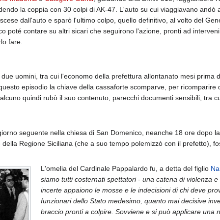
idendo la coppia con 30 colpi di AK-47. L'auto su cui viaggiavano andò 
scese dall'auto e sparò l'ultimo colpo, quello definitivo, al volto del Gene
co poté contare su altri sicari che seguirono l'azione, pronti ad interve
lo fare.
, due uomini, tra cui l'economo della prefettura allontanato mesi prima 
 questo episodio la chiave della cassaforte scomparve, per ricomparire di
alcuno quindi rubò il suo contenuto, parecchi documenti sensibili, tra 
l giorno seguente nella chiesa di San Domenico, neanche 18 ore dopo la 
della Regione Siciliana (che a suo tempo polemizzò con il prefetto), foss
L'omelia del Cardinale Pappalardo fu, a detta del figlio
Na
siamo tutti costernati spettatori - una catena di violenza 
incerte appaiono le mosse e le indecisioni di chi deve provv
funzionari dello Stato medesimo, quanto mai decisive invec
braccio pronti a colpire. Sovviene e si può applicare una no