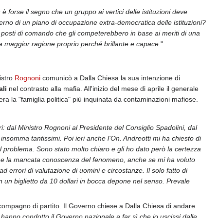
è forse il segno che un gruppo ai vertici delle istituzioni deve
terno di un piano di occupazione extra-democratica delle istituzioni?
i posti di comando che gli competerebbero in base ai meriti di una
 a maggior ragione proprio perché brillante e capace.
"
istro
Rognoni
comunicò a Dalla Chiesa la sua intenzione di
ali
nel contrasto alla mafia. All'inizio del mese di aprile il generale
era la "famiglia politica" più inquinata da contaminazioni mafiose.
i: dal Ministro Rognoni al Presidente del Consiglio Spadolini, dal
 insomma tantissimi. Poi ieri anche l'On. Andreotti mi ha chiesto di
 al problema. Sono stato molto chiaro e gli ho dato però la certezza
to che la mancata conoscenza del fenomeno, anche se mi ha voluto
d errori di valutazione di uomini e circostanze. Il solo fatto di
on un biglietto da 10 dollari in bocca depone nel senso. Prevale
compagno di partito. Il Governo chiese a Dalla Chiesa di andare
 hanno condotto il Governo nazionale a far sì che io uscissi dalle