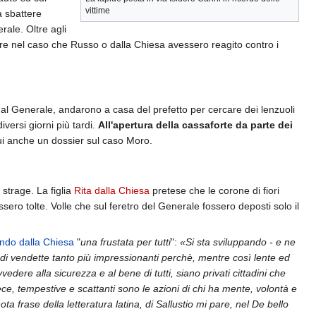
vittime
a sbattere
rale. Oltre agli
nire nel caso che Russo o dalla Chiesa avessero reagito contro i
dal Generale, andarono a casa del prefetto per cercare dei lenzuoli
versi giorni più tardi.
All'apertura della cassaforte da parte dei
cui anche un dossier sul caso Moro.
strage. La figlia
Rita dalla Chiesa
pretese che le corone di fiori
ero tolte. Volle che sul feretro del Generale fossero deposti solo il
ndo dalla Chiesa
"
una frustata per tutti
":
«Si sta sviluppando - e ne
e di vendette tanto più impressionanti perchè, mentre così lente ed
edere alla sicurezza e al bene di tutti, siano privati cittadini che
e, tempestive e scattanti sono le azioni di chi ha mente, volontà e
ta frase della letteratura latina, di Sallustio mi pare, nel De bello