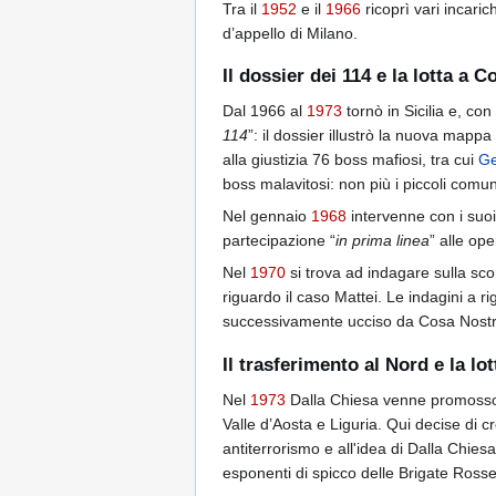
Tra il
1952
e il
1966
ricoprì vari incari
d’appello di Milano.
Il dossier dei 114 e la lotta a 
Dal 1966 al
1973
tornò in Sicilia e, co
114
”: il dossier illustrò la nuova mapp
alla giustizia 76 boss mafiosi, tra cui
Ge
boss malavitosi: non più i piccoli comun
Nel gennaio
1968
intervenne con i suoi 
partecipazione “
in prima linea
” alle ope
Nel
1970
si trova ad indagare sulla sc
riguardo il caso Mattei. Le indagini a ri
successivamente ucciso da Cosa Nost
Il trasferimento al Nord e la lo
Nel
1973
Dalla Chiesa venne promosso a
Valle d’Aosta e Liguria. Qui decise di c
antiterrorismo e all'idea di Dalla Chies
esponenti di spicco delle Brigate Ross