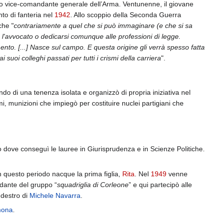
o vice-comandante generale dell’Arma. Ventunenne, il giovane
to di fanteria nel
1942
. Allo scoppio della Seconda Guerra
he "
contrariamente a quel che si può immaginare (e che si sa
 l'avvocato o dedicarsi comunque alle professioni di legge.
ento. [...] Nasce sul campo. E questa origine gli verrà spesso fatta
suoi colleghi passati per tutti i crismi della carriera
".
do di una tenenza isolata e organizzò di propria iniziativa nel
i, munizioni che impiegò per costituire nuclei partigiani che
dove conseguì le lauree in Giurisprudenza e in Scienze Politiche.
 questo periodo nacque la prima figlia,
Rita
. Nel
1949
venne
dante del gruppo “
squadriglia di Corleone
” e qui partecipò alle
 destro di
Michele Navarra
.
mona
.