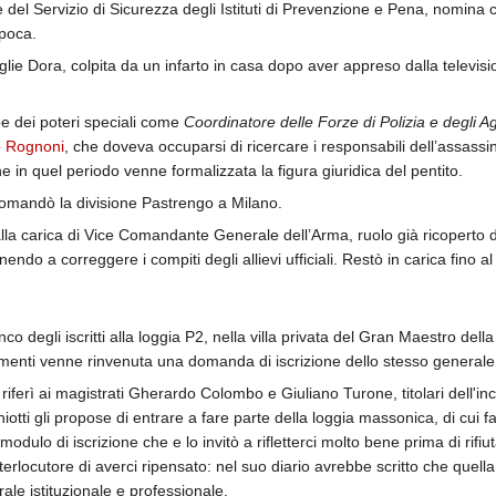
el Servizio di Sicurezza degli Istituti di Prevenzione e Pena, nomina c
epoca.
ie Dora, colpita da un infarto in casa dopo aver appreso dalla televisione
e dei poteri speciali come
Coordinatore delle Forze di Polizia e degli Age
o
Rognoni
, che doveva occuparsi di ricercare i responsabili dell’assass
 in quel periodo venne formalizzata la figura giuridica del pentito.
omandò la divisione Pastrengo a Milano.
a carica di Vice Comandante Generale dell’Arma, ruolo già ricoperto 
inendo a correggere i compiti degli allievi ufficiali. Restò in carica fino a
o degli iscritti alla loggia P2, nella villa privata del Gran Maestro della
menti venne rinvenuta una domanda di iscrizione dello stesso generale a
riferì ai magistrati Gherardo Colombo e Giuliano Turone, titolari dell'i
iotti gli propose di entrare a fare parte della loggia massonica, di cui
dulo di iscrizione che e lo invitò a rifletterci molto bene prima di rifiut
rlocutore di averci ripensato: nel suo diario avrebbe scritto che quella
ale istituzionale e professionale.