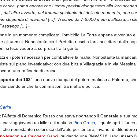
ma carica, prima ancora che i tempi previsti giungessero alla loro scade
, dall'altro avverto, nel trauma spirituale del delicato momento, una s
ne stupenda di mamma! […]. Vi scrivo da 7-8.000 metri d’altezza, in ci
i Pastrengo […]
»
nne in un momento complicato: l’omicidio La Torre appena avvenuto e la
e gli uomini. Nonostante ciò il Prefetto riuscì a farsi accettare dalla po
eri, si fece vedere a sorpresa tra la gente.
zzi e i poteri necessari per combattere la mafia. Nonostante la mancanz
ste sul piano investigativo: con due blitz a Villagrazia e in via Messin
coprì una raffineria di eroina.
apporto dei 162
”: una nuova mappa del potere mafioso a Palermo, che
videnziando anche le commistioni tra mafia e politica.
 Carini
l'Alfetta di Domenico Russo che stava riportando il Generale e sua mo
 cui viaggiavano un killer e il mafioso
Pino Greco
, il quale aprì il fuoc
 che nonostante i colpi uscì dall'auto per tentare, invano, di difendere 
ino Madonia
e
Calogero Ganci
, guidando una BMW 518, raggiunsero l'a