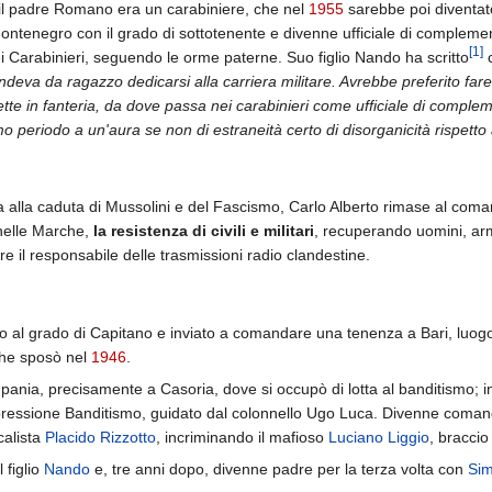
 il padre Romano era un carabiniere, che nel
1955
sarebbe poi diventat
Montenegro con il grado di sottotenente e divenne ufficiale di complemen
[
1
]
i Carabinieri, seguendo le orme paterne. Suo figlio Nando ha scritto
c
deva da ragazzo dedicarsi alla carriera militare. Avrebbe preferito fare
ette in fanteria, da dove passa nei carabinieri come ufficiale di complem
periodo a un'aura se non di estraneità certo di disorganicità rispetto ai 
va alla caduta di Mussolini e del Fascismo, Carlo Alberto rimase al coman
 nelle Marche,
la resistenza di civili e militari
, recuperando uomini, arm
e il responsabile delle trasmissioni radio clandestine.
 al grado di Capitano e inviato a comandare una tenenza a Bari, luogo 
che sposò nel
1946
.
nia, precisamente a Casoria, dove si occupò di lotta al banditismo; in
epressione Banditismo, guidato dal colonnello Ugo Luca. Divenne coman
calista
Placido Rizzotto
, incriminando il mafioso
Luciano Liggio
, braccio
 figlio
Nando
e, tre anni dopo, divenne padre per la terza volta con
Si