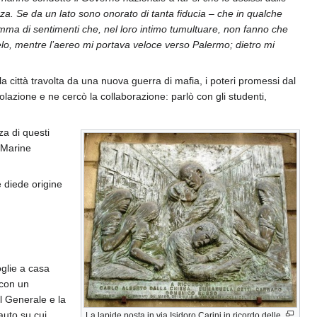
nza. Se da un lato sono onorato di tanta fiducia – che in qualche
omma di sentimenti che, nel loro intimo tumultuare, non fanno che
elo, mentre l’aereo mi portava veloce verso Palermo; dietro mi
 città travolta da una nuova guerra di mafia, i poteri promessi dal
polazione e ne cercò la collaborazione: parlò con gli studenti,
a di questi
a Marine
 diede origine
glie a casa
o con un
il Generale e la
uto su cui
La lapide posta in via Isidoro Carini in ricordo delle