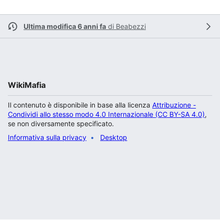
Ultima modifica 6 anni fa
di
Beabezzi
WikiMafia
Il contenuto è disponibile in base alla licenza
Attribuzione -
Condividi allo stesso modo 4.0 Internazionale (CC BY-SA 4.0)
,
se non diversamente specificato.
Informativa sulla privacy
Desktop