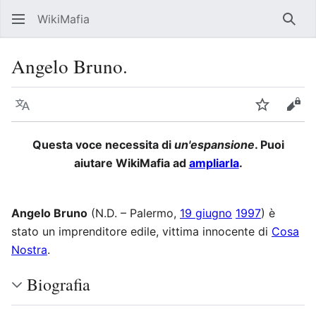
WikiMafia
Rice
Angelo Bruno.
Lingua
Segui
Visu
Questa voce necessita di
un'espansione
. Puoi
aiutare WikiMafia ad
ampliarla
.
Angelo Bruno
(N.D. – Palermo,
19 giugno
1997
) è
stato un imprenditore edile, vittima innocente di
Cosa
Nostra
.
Biografia