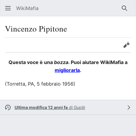
WikiMafia
Rice
Vincenzo Pipitone
Lingua
Segui
Visu
Questa voce è una
bozza
. Puoi aiutare WikiMafia a
migliorarla
.
(Torretta, PA, 5 febbraio 1956)
Ultima modifica 12 anni fa
di
Guplir