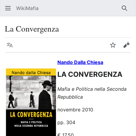
WikiMafia
Rice
La Convergenza
Lingua
Segui
Visu
Nando Dalla Chiesa
LA CONVERGENZA
Mafia e Politica nella Seconda
Repubblica
novembre 2010
pp. 304
€ 17,50