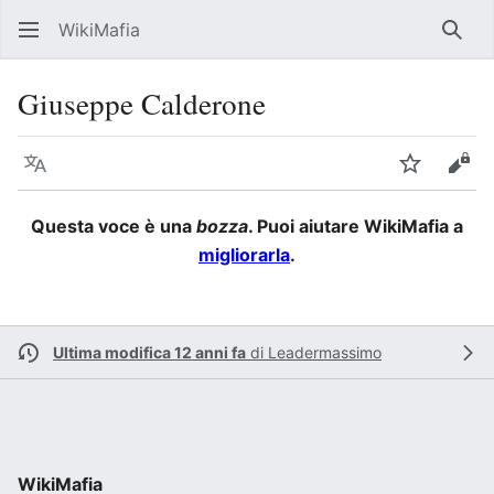
WikiMafia
Rice
Giuseppe Calderone
Lingua
Segui
Visu
Questa voce è una
bozza
. Puoi aiutare WikiMafia a
migliorarla
.
Ultima modifica 12 anni fa
di
Leadermassimo
WikiMafia