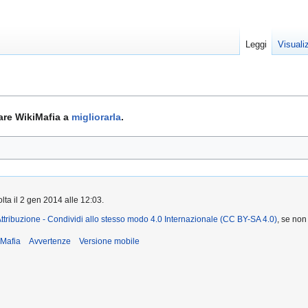
Leggi
Visuali
tare WikiMafia a
migliorarla
.
lta il 2 gen 2014 alle 12:03.
ttribuzione - Condividi allo stesso modo 4.0 Internazionale (CC BY-SA 4.0)
, se non
iMafia
Avvertenze
Versione mobile