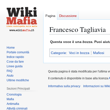
Pagina
Discussione
Francesco Tagliavia
Vai
Vai
Questa voce è una
bozza
. Puoi aiu
alla
alla
Home
navigazione
ricerca
Portale comunità
Categorie
:
Voci in bozza
Mafiosi
Indice rapido
Cose da fare
Linee guida
FAQ
Questa pagina è stata modificata per l'ultima vo
Aiuto
Il contenuto è disponibile in base alla licenza
A
Ultime modifiche
Informativa sulla privacy
Informazioni su Wik
Sezioni Principali
Cronologia
Mafia
Antimafia
Attività criminali