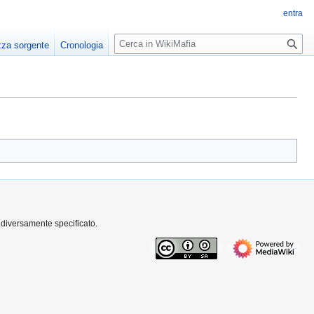
entra
R
zza sorgente
Cronologia
i
c
e
r
c
a
 diversamente specificato.