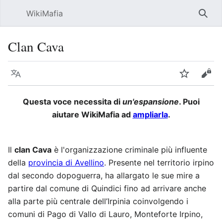
WikiMafia
Rice
Clan Cava
Lingua
Segui
Visu
Questa voce necessita di
un'espansione
. Puoi
aiutare WikiMafia ad
ampliarla
.
Il
clan Cava
è l'organizzazione criminale più influente
della
provincia di Avellino
. Presente nel territorio irpino
dal secondo dopoguerra, ha allargato le sue mire a
partire dal comune di Quindici fino ad arrivare anche
alla parte più centrale dell’Irpinia coinvolgendo i
comuni di Pago di Vallo di Lauro, Monteforte Irpino,