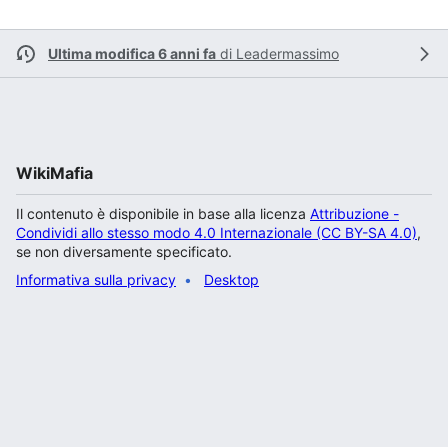
Ultima modifica 6 anni fa
di
Leadermassimo
WikiMafia
Il contenuto è disponibile in base alla licenza
Attribuzione -
Condividi allo stesso modo 4.0 Internazionale (CC BY-SA 4.0)
,
se non diversamente specificato.
Informativa sulla privacy
Desktop