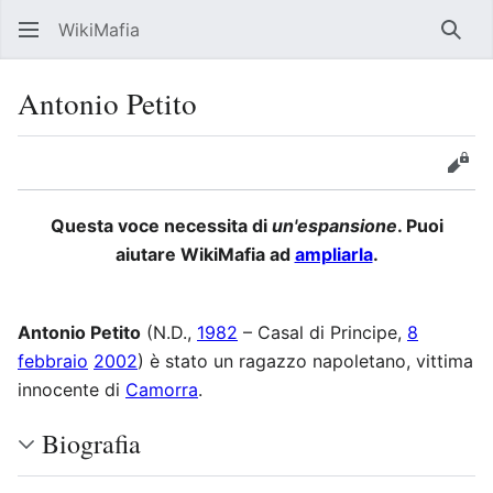
WikiMafia
Rice
Antonio Petito
Lingua
Segui
Visu
Questa voce necessita di
un'espansione
. Puoi
aiutare WikiMafia ad
ampliarla
.
Antonio Petito
(N.D.,
1982
– Casal di Principe,
8
febbraio
2002
) è stato un ragazzo napoletano, vittima
innocente di
Camorra
.
Biografia