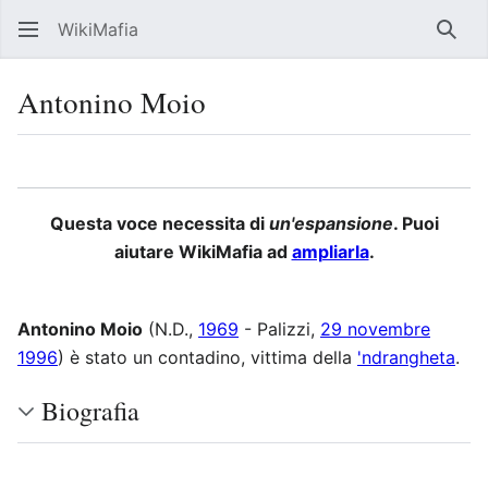
WikiMafia
Rice
Antonino Moio
Lingua
Segui
Visu
Questa voce necessita di
un'espansione
. Puoi
aiutare WikiMafia ad
ampliarla
.
Antonino Moio
(N.D.,
1969
- Palizzi,
29 novembre
1996
) è stato un contadino, vittima della
'ndrangheta
.
Biografia