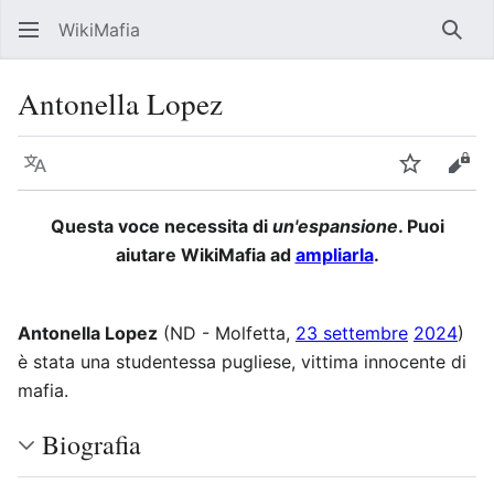
WikiMafia
Rice
Antonella Lopez
Lingua
Segui
Visu
Questa voce necessita di
un'espansione
. Puoi
aiutare WikiMafia ad
ampliarla
.
Antonella Lopez
(ND - Molfetta,
23 settembre
2024
)
è stata una studentessa pugliese, vittima innocente di
mafia.
Biografia