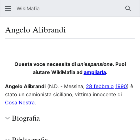
WikiMafia
Rice
Angelo Alibrandi
Lingua
Segui
Visu
Questa voce necessita di
un'espansione
. Puoi
aiutare WikiMafia ad
ampliarla
.
Angelo Alibrandi
(N.D. - Messina,
28 febbraio
1990
) è
stato un camionista siciliano, vittima innocente di
Cosa Nostra
.
Biografia
Bibliografia