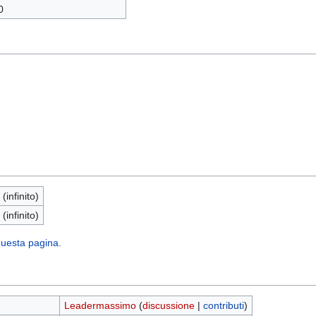
0
 (infinito)
 (infinito)
 questa pagina.
Leadermassimo
(
discussione
|
contributi
)