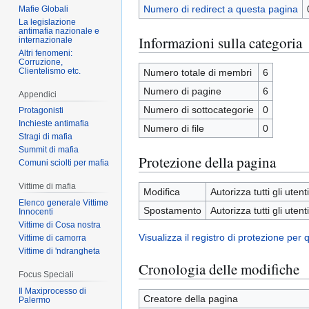
Numero di redirect a questa pagina
Mafie Globali
La legislazione
antimafia nazionale e
Informazioni sulla categoria
internazionale
Altri fenomeni:
Corruzione,
Clientelismo etc.
Numero totale di membri
6
Numero di pagine
6
Appendici
Numero di sottocategorie
0
Protagonisti
Inchieste antimafia
Numero di file
0
Stragi di mafia
Summit di mafia
Protezione della pagina
Comuni sciolti per mafia
Vittime di mafia
Modifica
Autorizza tutti gli utenti
Elenco generale Vittime
Spostamento
Autorizza tutti gli utenti
Innocenti
Vittime di Cosa nostra
Visualizza il registro di protezione per
Vittime di camorra
Vittime di 'ndrangheta
Cronologia delle modifiche
Focus Speciali
Il Maxiprocesso di
Creatore della pagina
Palermo