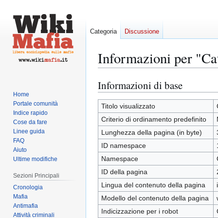
Categoria
Discussione
Informazioni per "Ca
Informazioni di base
Vai
Vai
alla
alla
Home
Portale comunità
navigazione
ricerca
Titolo visualizzato
Indice rapido
Criterio di ordinamento predefinito
Cose da fare
Linee guida
Lunghezza della pagina (in byte)
FAQ
ID namespace
Aiuto
Namespace
Ultime modifiche
ID della pagina
Sezioni Principali
Lingua del contenuto della pagina
Cronologia
Mafia
Modello del contenuto della pagina
Antimafia
Indicizzazione per i robot
Attività criminali