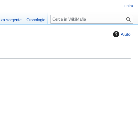
entra
R
zza sorgente
Cronologia
i
c
Aiuto
e
r
c
a