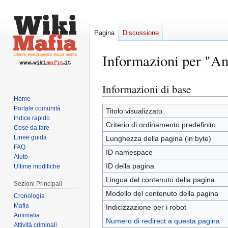
Pagina
Discussione
Informazioni per "A
Informazioni di base
Vai
Vai
alla
alla
Home
Portale comunità
navigazione
ricerca
Titolo visualizzato
Indice rapido
Criterio di ordinamento predefinito
Cose da fare
Linee guida
Lunghezza della pagina (in byte)
FAQ
ID namespace
Aiuto
ID della pagina
Ultime modifiche
Lingua del contenuto della pagina
Sezioni Principali
Modello del contenuto della pagina
Cronologia
Mafia
Indicizzazione per i robot
Antimafia
Numero di redirect a questa pagina
Attività criminali