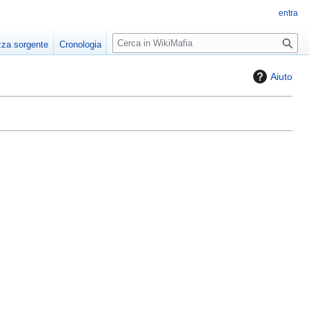
entra
R
zza sorgente
Cronologia
i
c
Aiuto
e
r
c
a