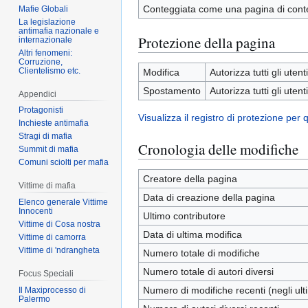
Conteggiata come una pagina di cont
Mafie Globali
La legislazione
antimafia nazionale e
Protezione della pagina
internazionale
Altri fenomeni:
Corruzione,
Clientelismo etc.
Modifica
Autorizza tutti gli utenti
Spostamento
Autorizza tutti gli utenti
Appendici
Protagonisti
Visualizza il registro di protezione per
Inchieste antimafia
Stragi di mafia
Cronologia delle modifiche
Summit di mafia
Comuni sciolti per mafia
Creatore della pagina
Vittime di mafia
Data di creazione della pagina
Elenco generale Vittime
Innocenti
Ultimo contributore
Vittime di Cosa nostra
Data di ultima modifica
Vittime di camorra
Vittime di 'ndrangheta
Numero totale di modifiche
Numero totale di autori diversi
Focus Speciali
Numero di modifiche recenti (negli ulti
Il Maxiprocesso di
Palermo