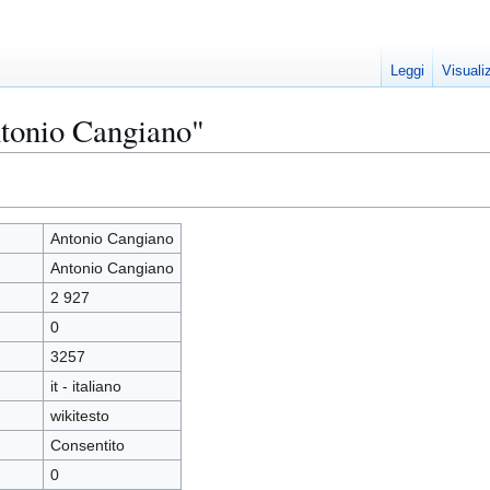
Leggi
Visuali
ntonio Cangiano"
Antonio Cangiano
Antonio Cangiano
2 927
0
3257
it - italiano
wikitesto
Consentito
0