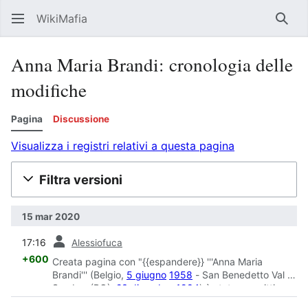
WikiMafia
Rice
Anna Maria Brandi: cronologia delle
modifiche
Pagina
Discussione
Visualizza i registri relativi a questa pagina
Filtra versioni
15 mar 2020
prec
17:16
Alessiofuca
+600
Creata pagina con "{{espandere}} '''Anna Maria
Brandi''' (Belgio,
5 giugno
1958
- San Benedetto Val di
Sambro (BO),
23 dicembre
1984
) è stata una vittima
della strage del ra..."